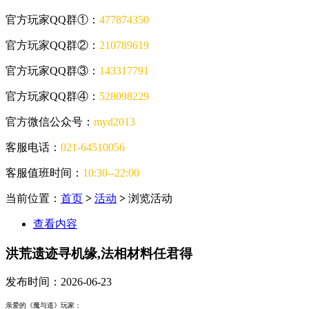
官方玩家QQ群①：
477874350
官方玩家QQ群②：
210789619
官方玩家QQ群③：
143317791
官方玩家QQ群④：
528098229
官方微信公众号：
myd2013
客服电话：
021-64510056
客服值班时间：
10:30--22:00
当前位置：
首页
>
活动
>
浏览活动
查看内容
洪荒遗迹寻机缘,法相材料任君得
发布时间：
2026-06-23
亲爱的《魔与道》玩家：