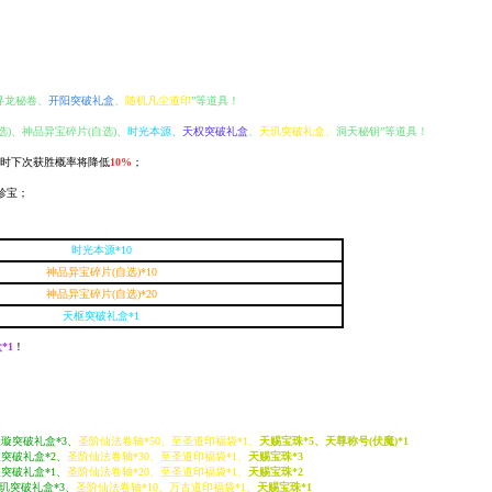
寻龙秘卷、
开阳突破礼盒
、
随机凡尘道印
”等道具！
)、神品异宝碎片(自选)、
时光本源
、
天权突破礼盒
、
天玑突破礼盒、
洞天秘钥”等道具！
时下次获胜概率将降低
10%
；
珍宝；
时光本源*10
神品异宝碎片(自选)*10
神品异宝碎片(自选)*20
天枢突破礼盒*1
*1
！
天璇突破礼盒*3、
圣阶仙法卷轴*50、至圣道印福袋*1、
天赐宝珠*5、
天
尊称号(伏魔)*1
璇突破礼盒*2、
圣阶仙法卷轴*30、至圣道印福袋*1、
天赐宝珠*3
璇突破礼盒*1、
圣阶仙法卷轴*20、至圣道印福袋*1、
天赐宝珠*2
天玑突破礼盒*3、
圣阶仙法卷轴*10、万古道印福袋*1、
天赐宝珠*1