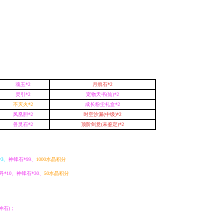
魂玉*2
月痕石*2
灵引*2
宠物天书(仙)*2
不灭火*2
成长粉尘礼盒*2
凤凰胆*2
时空沙漏(中级)*2
兽灵石*2
顶阶剑意(未鉴定)*2
3
、
神锋石*99、
1000水晶积分
*10、神锋石*30、
50水晶积分
神石)；