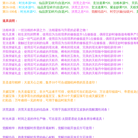
第11-25名：
时光本源*40、
仙品异宝碎片(自选)*20、
洪荒之息*30、
玄法道果*20、法相本源*1、天玑
第26-50名：
时光本源*5、
仙品异宝碎片(自选)*10、
洪荒之息*20、
玄法道果*5、紫金妙果*20、天权
第51-100名：
时光本源*2、
仙品异宝碎片(自选)*5、
洪荒之息*10、
觉醒结晶*1、时空沙漏(仙级)*1、
道具说明：
法相本源：一丝法相的本源之力，法相凝练与升星的必要之物！
蜕凡灵果：初生灵性的野果，使用后为当前境界的修炼提升1点修炼值，偶得玄妙时修炼值有概率产生
紫金妙果：沾染一丝气运的灵果，使用后为当前境界的修炼提升2点修炼值，偶得玄妙时修炼值有概率
玄法道果：接触过玄妙法则的仙果，使用后为当前境界的修炼提升5点修炼值，偶得玄妙时修炼值有概
瑶光突破礼盒：使用后可从残破的瑶光液、稀有的瑶光液、完美的瑶光液中随机获得1种！
开阳突破礼盒：使用后可从残破的开阳散、稀有的开阳散、完美的开阳散中随机获得1种！
玉衡突破礼盒：使用后可从残破的玉衡丸、稀有的玉衡丸、完美的玉衡丸中随机获得1种！
天权突破礼盒：使用后可从残破的天权丹、稀有的天权丹、完美的天权丹中随机获得1种！
天玑突破礼盒：使用后可从残破的天玑丹、稀有的天玑丹、完美的天玑丹中随机获得1种！
天璇突破礼盒：使用后可从残破的天璇丹、稀有的天璇丹、完美的天璇丹中随机获得1种！
天枢突破礼盒：使用后可从残破的天枢丹、稀有的天枢丹、完美的天枢丹中随机获得1种！
至圣道印精粹：大道天心之精，集齐10个可合成随机种类的至圣道印！
天赐宝匣：先天道蕴至宝，非大气运者不可得，使用后可在幻彩晶*50、万古道印福袋*1、帝星祖龙(男)
天赐宝珠：天道孕育出的残缺道蕴至宝，集齐10个天赐宝珠可合成天赐宝匣！
幻彩晶：万年难得一见的奇珍，可用于极品时装升星！
洪荒源质：洪荒天道意志的结晶体，可用于洗炼洪荒至宝皮肤的觉醒属性词条！
时光本源：时间之道的伴生产物，可在皇宫-太阴星君处兑换各类珍稀道具！
觉醒精华：鸦青觉醒时所需的常规材料，觉醒功能开放后方可使用！
觉醒结晶：鸦青觉醒时所需的核心材料，觉醒功能开放后方可使用！