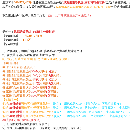
游戏将于
2026年6月23日
服务器重启更新后开放
“洪荒遗迹寻机缘,法相材料任君得”
活动！多重豪礼、
欢迎各位仙侠异士加入我们的玩家QQ群：
528098229/210789619/143317791/477874350
一起畅讨仙魔
本次重启后1-11区将开放如下活动：
(注：以下活动重启后方可生效！)
活动一：
洪荒遗迹历练（仙缘礼包赠棋谱)
【活动时间】：
6月23日-7月6日
【活动区服】：
1-11区
【活动规则】：
1、活动期间，可前往“越亭郡南-镇界神将”处参与洪荒遗迹历练；
2、在洪荒遗迹历练时是需要消耗“灵识”的；
3、“灵识”可通过完成每日任务或购买仙缘礼包获得；
【每日任务】：
每日登录可获得3点灵识；
每日击杀野怪数量达到
500只
可获得
1点
灵识；
每日击杀野怪数量达到
1000只
可获得
1点
灵识；
每日参与竞技场次数达到
5次
可获得
1点
灵识；
每日参与竞技场次数达到
10次
可获得
1点
灵识；
每日消耗钻石数量达到
1000
可获得
1点
灵识；
每日消耗钻石数量达到
3000
可获得
1点
灵识；
每日消耗钻石数量达到
5000
可获得
1点
灵识；
【仙缘礼包】：
消耗
100仙缘值
可购买“初级历练礼包”：
灵识*1、历练修为*100、洪荒之息*1、下品悟道石*1；
消耗
300仙缘值
可购买“中级历练礼包”：
灵识*3、历练修为*500、寻龙秘卷*1、蕴脉福袋*5、中品悟
消耗
1000仙缘值
可购买“高级历练礼包”：
灵识*10、历练修为*2500、寻龙秘卷*5、中品蕴脉丹*3、
消耗
5000仙缘值
可购买“特级历练礼包”：
灵识*40、历练修为*15000、寻龙秘卷*20、上品蕴脉丹*2
(每充值1元可获得10点仙缘值)
4、历练的同时会随机触发历练事件；
5、完成历练事件后可获得：历练修为、道具奖励与历练积分；