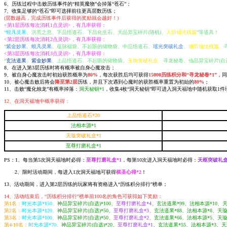
6、历练过程中击败历练事件的“精英魔物”会掉落“苍石”；
7、收集足够的“苍石”即可选择前往更高层数历练；
(层数越高，完成历练事件后获得的奖励就会越好！)
<第1层历练每次消耗1点灵识>，有几率获得：
“
蜕凡灵果
、洪荒之息、下品悟道石、下品化生石、天品异宝碎片(随机)、
人阶仙法残篇
”等道具！
<第2层历练每次消耗2点灵识>，有几率获得：
“
紫金妙果
、
蜕凡灵果
、蕴脉福袋、不起眼的储物袋、中品悟道石、
瑶光突破礼盒
、
地阶仙法残篇、
<第3层历练每次消耗3点灵识>，有几率获得：
“
玄法道果
、
紫金妙果
、上品悟道石、不起眼的储物袋、
玉衡突破礼盒、
寻龙秘卷、仙品异宝碎片(自选
8、在进入第3层历练时将有概率被自身心魔攻击；
9、被自身心魔攻击时初始获胜概率为
80%
，每次获胜后均可获得
15000历练积分和“寻龙秘卷*1”
，同
10、被心魔击败后将会
降至第2层
历练，并且下次遇到心魔时的获胜概率重置为初始的
80%
；
11、击败“魔化烛龙”有概率掉落：
洞天秘钥*1
，收集4枚“洞天秘钥”即可进入洞天福地中随机获取1件
12、在洞天福地中概率获得：
上品悟道石*20
法相本源*1
天璇突破礼盒*1
至尊打磨礼盒*1
PS：1、每当第5次洞天福地时必得：
至尊打磨礼盒*1
，每第10次进入洞天福地时必得：
天枢突破礼盒
2、限时活动期间，每进入1次洞天福地可获得
棋圣心得*2
！
13、活动期间，进入第2层历练的玩家将有资格进入“历练积分排行”榜单；
14、活动结束后，“历练积分排行”榜单前100名的角色可获得如下奖励：
第1名：
时光本源*150、
神品异宝碎片(自选)*100、
至尊打磨礼盒*4、
玄法道果*99、法相本源*10、
第2名：
时光本源*120、
神品异宝碎片(自选)*50、
至尊打磨礼盒*3、
玄法道果*88、法相本源*8、天
第3名：
时光本源*100、
神品异宝碎片(自选)*50、
至尊打磨礼盒*2、
玄法道果*66、法相本源*5、天
第4-10名：
时光本源*70、
神品异宝碎片(自选)*20、
至尊打磨礼盒*1、
玄法道果*55、法相本源*3、