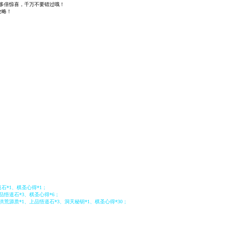
多倍惊喜，千万不要错过哦！
攻略！
道石*1、棋圣心得*1；
中品悟道石*3、棋圣心得*6；
、洪荒源质*1、上品悟道石*3、洞天秘钥*1、棋圣心得*30；