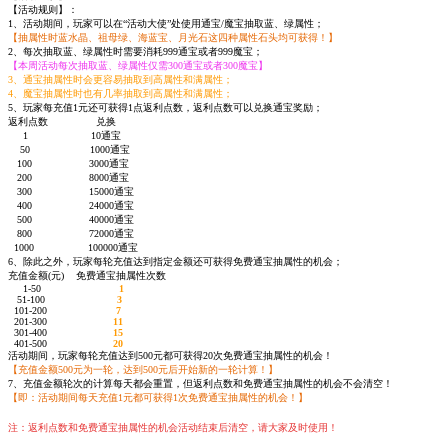
【活动规则】：
1、活动期间，玩家可以在“活动大使”处使用通宝/魔宝抽取蓝、绿属性；
【抽属性时蓝水晶、祖母绿、海蓝宝、月光石这四种属性石头均可获得！】
2、每次抽取蓝、绿属性时需要消耗999通宝或者999魔宝；
【本周活动每次抽取蓝、绿属性仅需300通宝或者300魔宝】
3、通宝抽属性时会更容易抽取到高属性和满属性；
4、魔宝抽属性时也有几率抽取到高属性和满属性；
5、玩家每充值1元还可获得1点返利点数，返利点数可以兑换通宝奖励；
返利点数 兑换
1 10通宝
50 1000通宝
100 3000通宝
200 8000通宝
300 15000通宝
400 24000通宝
500 40000通宝
800 72000通宝
1000 100000通宝
6、除此之外，玩家每轮充值达到指定金额还可获得免费通宝抽属性的机会；
充值金额(元) 免费通宝抽属性次数
1-50
1
51-100
3
101-200
7
201-300
11
301-400
15
401-500
20
活动期间，玩家每轮充值达到500元都可获得20次免费通宝抽属性的机会！
【充值金额500元为一轮，达到500元后开始新的一轮计算！】
7、充值金额轮次的计算每天都会重置，但返利点数和免费通宝抽属性的机会不会清空！
【即：活动期间每天充值1元都可获得1次免费通宝抽属性的机会！】
注：返利点数和免费通宝抽属性的机会活动结束后清空，请大家及时使用！