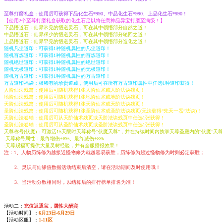
至尊打磨礼盒：使用后可获得下品化生石*990、中品化生石*990、上品化生石*990！
【使用2个至尊打磨礼盒获取的化生石足以将任意神品异宝打磨至满级！】
下品悟道石：仙界常见的悟道灵石，可在其中领悟部分自然之道！
中品悟道石：仙界稀少的悟道灵石，可在其中领悟部分轮回之道！
上品悟道石：仙界罕见的悟道灵石，可在其中领悟部分造化之道！
随机凡尘道印：可获得1种随机属性的凡尘道印！
随机百炼道印：可获得1种随机属性的百炼道印！
随机绝世道印：可获得1种随机属性的绝世道印！
随机无极道印：可获得1种随机属性的无极道印！
随机万古道印：可获得1种随机属性的万古道印！
万古道印福袋：极稀有的珍贵道藏，使用后可在所有万古道印属性中任选1种道印获得！
人阶仙法残篇：使用后可随机获得1张人阶仙术或人阶法诀残页！
地阶仙法残篇：使用后可随机获得1张地阶仙术或地阶法诀残页！
天阶仙法残篇：使用后可随机获得1张天阶仙术或天阶法诀残页！
圣阶仙法残篇：使用后可随机获得1张圣阶仙术或圣阶法诀残页(无法获得“先天一炁”法诀)！
天阶仙法卷轴：使用后可从天阶仙术残页或天阶法诀残页中任选1张获得！
圣阶仙法卷轴：使用后可从圣阶仙术残页或圣阶法诀残页中任选1张获得！
天尊称号(伏魔)：可激活15天限时天尊称号“伏魔天尊”，并在持续时间内执掌天尊圣殿内的“伏魔”天
-天尊称号属性：最终增伤+8%、最终减伤+8%
-天尊赐福可提供大量灵树经验，并有全服播报效果！
注：1、人物历练修为越接近怪物修为就越容易获胜，历练修为超过怪物修为时则必定获胜；
2、灵识与仙缘值数据活动结束后清空，请在活动期间及时使用哦！
3、当活动分数相同时，以结算后的排行榜单排名为准！
活动二：
充值返通宝，属性大酬宾
【活动时间】：
6月23日-6月29日
【活动区服】：
1-11区