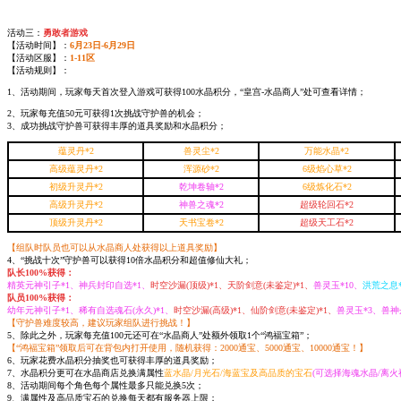
活动三：
勇敢者游戏
【活动时间】：
6月23日-6月29日
【活动区服】：
1-11区
【活动规则】：
1、活动期间，玩家每天首次登入游戏可获得100水晶积分，“皇宫-水晶商人”处可查看详情；
2、玩家每充值50元可获得1次挑战守护兽的机会；
3、成功挑战守护兽可获得丰厚的道具奖励和水晶积分；
蕴灵丹*2
兽灵尘*2
万能水晶*2
高级蕴灵丹*2
浑源砂*2
6级焰心草*2
初级升灵丹*2
乾坤卷轴*2
6级炼化石*2
高级升灵丹*2
神兽之魂*2
超级轮回石*2
顶级升灵丹*2
天书宝卷*2
超级天工石*2
【组队时队员也可以从水晶商人处获得以上道具奖励】
4、“挑战十次”守护兽可以获得10倍水晶积分和超值修仙大礼；
队长100%获得：
精英元神引子*1、神兵封印自选*1、
时空沙漏(顶级)*1、天阶剑意(未鉴定)*1、
兽灵玉*10、
洪荒之息*
队员100%获得：
幼年元神引子*1、稀有自选魂石(永久)*1、
时空沙漏(高级)*1、仙阶剑意(未鉴定)*1、
兽灵玉*3、兽神丹
【守护兽难度较高，建议玩家组队进行
挑战！】
5、除此之外，玩家每充值100元还可在“水晶商人”处额外领取1个“鸿福宝箱”；
【“鸿福宝箱”领取后可在背包内打开使用
，随机获得：
2000通宝、5000
通宝、10000通宝！】
6、玩家花费水晶积分抽奖也可获得丰厚的道具奖励；
7、水晶积分更可在水晶商店兑换满属性
蓝水晶/月光石/海蓝宝
及高品质的宝石
(可选择海魂水晶/离火
8、活动期间每个角色每个属性最多只能兑换5次；
9、满属性及高品质宝石的兑换每天都有服务器上限；