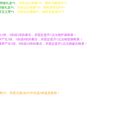
突破礼盒*1、
天阶仙法卷轴*20、随机无极道印*1
突破礼盒*1、
天阶仙法卷轴*10、随机绝世道印*1
异宝之匣*1、
天阶仙法卷轴*5、随机百炼道印*1
2倍、3倍或5倍的暴击，并固定提升1点法相护盾根基！
产生3倍、5倍或8倍的暴击，并固定提升1点法相抵御根基！
率产生5倍、8倍或10倍的暴击，并固定提升1点法相破击根基！
*1、帝星元凤(女)*1中任选1种道具获得！