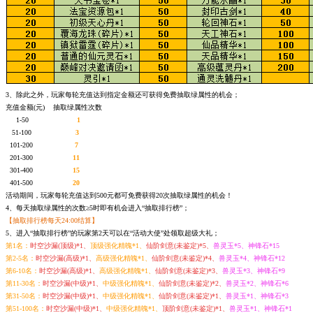
3、除此之外，玩家每轮充值达到指定金额还可获得免费抽取绿属性的机会；
充值金额(元) 抽取绿属性次数
1-50
1
51-100
3
101-200
7
201-300
11
301-400
15
401-500
20
活动期间，玩家每轮充值达到500元都可免费获得20次抽取绿属性的机会！
4、每天抽取绿属性的次数≥5时即有机会进入“抽取排行榜”；
【抽取排行榜每天24:00结算】
5、进入“抽取排行榜”的玩家第2天可以在“活动大使”处领取超级大礼；
第1名：
时空沙漏(顶级)*1、
顶级强化精魄*1、
仙阶剑意(未鉴定)*5、
兽灵玉*5、神锋石*15
第2-5名：
时空沙漏(高级)*1、
高级强化精魄*1、
仙阶剑意(未鉴定)*4、
兽灵玉*4、神锋石*12
第6-10名：
时空沙漏(高级)*1、
高级强化精魄*1、
仙阶剑意(未鉴定)*3、
兽灵玉*3、神锋石*9
第11-30名：
时空沙漏(中级)*1、
中级强化精魄*1、
仙阶剑意(未鉴定)*2、
兽灵玉*2、神锋石*6
第31-50名：
时空沙漏(中级)*1、
中级强化精魄*1、
仙阶剑意(未鉴定)*1、
兽灵玉*1、神锋石*3
第51-100名：
时空沙漏(中级)*1、
中级强化精魄*1、
顶阶剑意(未鉴定)*1、
兽灵玉*1、神锋石*1