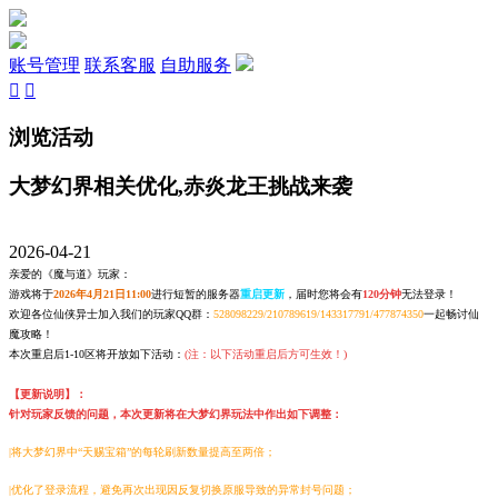
账号管理
联系客服
自助服务


浏览活动
大梦幻界相关优化,赤炎龙王挑战来袭
2026-04-21
亲爱的《魔与道》玩家：
游戏将于
2026年4月21日11:00
进行短暂的服务器
重启更新
，届时您将会有
120分钟
无法登录！
欢迎各位仙侠异士加入我们的玩家QQ群：
528098229/210789619/143317791/477874350
一起畅讨仙
魔攻略！
本次重启后1-10区将开放如下活动：
(注：以下活动重启后方可生效！)
【更新说明】：
针对玩家反馈的问题，本次更新将在大梦幻界玩法中作出如下调整：
|将
大梦幻界中“天赐宝箱”的每轮刷新数量提高至两倍；
|优化了登录流程，避免再次出现因反复切换原服导致的异常封号问题；