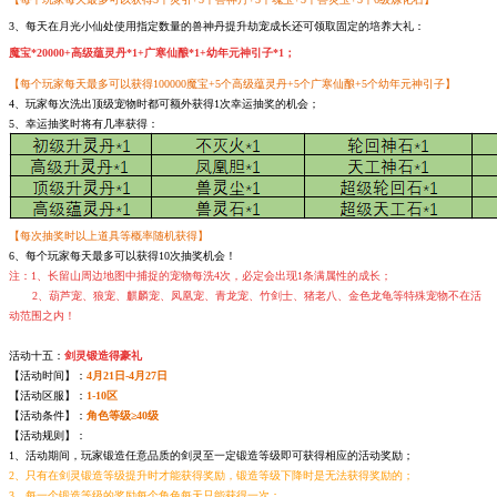
3、每天在月光小仙处使用指定数量的兽神丹提升劫宠成长还可领取固定的培养大礼：
魔宝*20000+高级蕴灵丹*1+广寒仙酿*1+幼年元神引子*1；
【每个玩家每天最多可以获得100000魔宝+5个高级蕴灵丹+5个广寒仙酿+5个幼年元神引子】
4、玩家每次洗出顶级宠物时都可额外获得1次幸运抽奖的机会；
5、幸运抽奖时将有几率获得：
【每次抽奖时以上道具等概率随机获得】
6、每个玩家每天最多可以获得10次抽奖机会！
注：1、长留山周边地图中捕捉的宠物每洗4次，必定会出现1条满属性的成长；
2、葫芦宠、狼宠、麒麟宠、凤凰宠、青龙宠、竹剑士、猪老八、金色龙龟等特殊宠物不在活
动范围之内！
活动十五：
剑灵锻造得豪礼
【活动时间】：
4月21日-4月27日
【活动区服】：
1-10区
【活动条件】：
角色等级≥40级
【活动规则】：
1、活动期间，玩家锻造任意品质的剑灵至一定锻造等级即可获得相应的活动奖励；
2、只有在剑灵锻造等级提升时才能获得奖励，锻造等级下降时是无法获得奖励的；
3、每一个锻造等级的奖励每个角色每天只能获得一次；