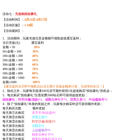
活动七：
充值购缤纷豪礼
【活动时间】：
4月21日-4月27日
【活动区服】：
1-10区
【活动规则】：
1、活动期间，玩家充值任意金额都可领取超值通宝返利；
当日充值(元) 通宝返利
金额＜50
20%
50≤金额＜100
30%
100≤金额＜200
40%
200≤金额＜300
50%
300≤金额＜400
60%
400≤金额＜500
70%
500≤金额＜800
80%
800≤金额＜1000
90%
金额≥1000
100%
【通宝返利当天即可领取且以当天累计充值金额来计算，无须等到次日！】
2、除此之外，玩家每充值满100元还可额外获得1次超值购买"缤纷豪礼"的机会；
3、每次购买"缤纷豪礼"仅需花费2000钻石即可获得超值奖励；
缤纷豪礼：时空沙漏(顶级)*1、成熟元神引子*1、洪荒之息*1、中品蕴脉丹*1
4、除了"缤纷豪礼"本身的奖励之外，玩家每次购买时还可获得额外奖励；
每天购买次数 额外奖励
每天第①次购买
无字天书(自选)*1
每天第②次购买
洪荒之息*1
每天第③次购买
时空沙漏(高级)*1
每天第④次购买
太阴玉*1
每天第⑤次购买
上品蕴脉丹*1
每天第⑥次购买
精英元神引子*1
每天第⑦次购买
神宠自选魂石(永久)*1