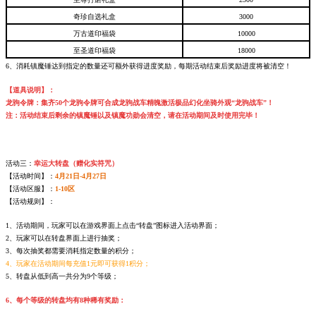
奇珍自选礼盒
3000
万古道印福袋
10000
至圣道印福袋
18000
6、消耗镇魔锤达到指定的数量还可额外获得进度奖励，每期活动结束后奖励
进度
将被清空！
【道具说明】：
龙驹令牌：集齐50个
龙驹令牌
可合成龙驹战车精魄激活极品幻化坐骑外观“龙驹战车”！
注：活动结束后剩余的镇魔锤以及镇魔功勋会清空，请在活动期间及时使用完毕！
活动三：
幸运大转盘（赠化实符咒）
【活动时间】：
4月21日-4月27日
【活动区服】：
1-10区
【活动规则】：
1、活动期间，玩家可以在游戏界面上点击“转盘”图标进入活动界面；
2、玩家可以在转盘界面上进行抽奖；
3、每次抽奖都需要消耗指定数量的积分；
4、玩家在活动期间每充值1元即可获得1积分；
5、转盘从低到高一共分为9个等级；
6、每个等级的转盘均有8种稀有奖励：