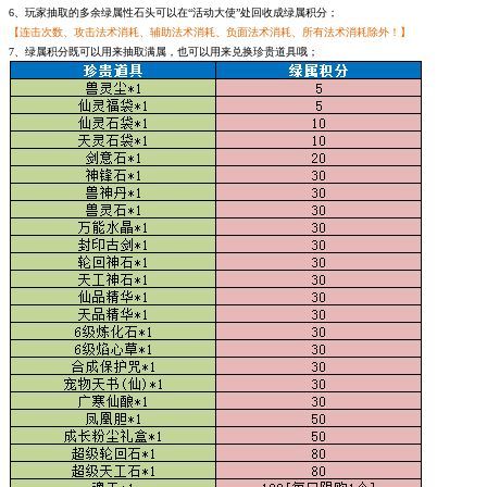
6、玩家抽取的多余绿属性石头可以在“活动大使”处回收成绿属积分；
【连击次数、攻击法术消耗、辅助法术消耗、负面法术消耗、所有法术消耗除外！】
7、绿属积分既可以用来抽取满属，也可以用来兑换珍贵道具哦；