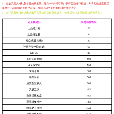
4、击败天魔大将以及年兽的数量累计达到400次时可额外获得至圣道印福袋，并将奖励进度重置，
奖励在活动期间内可多次获得，每期活动结束后奖励进度将被清空；
5、击打天魔获得的镇魔功勋可在活动商店内兑换道具，每期活动结束后镇魔功勋会清空；
可兑换奖励
所需镇魔功勋
上品蕴脉丹
20
上品悟道石
20
时空沙漏(仙级)
30
神品异宝碎片(自选)
60
幻彩晶
80
圣阶仙法卷轴
100
锻造保护符
150
龙驹令牌
300
洪荒源质
300
洪荒至宝残灵
300
天赐宝珠
1000
鸦青觉醒礼盒
1000
至圣道印精粹
1400
臻品灵玉自选
1500
至尊打磨礼盒
2500