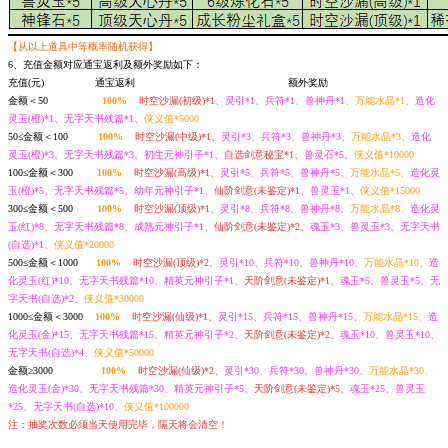
【从以上道具中等概率随机获得】
6、充值金额对应通宝返利及额外奖励如下：
充值(元) 通宝返利 额外奖励
金额＜50
100%
时空沙漏(初级)*1、
灵引*1、兵符*1、兽神丹*1、
万能水晶*1、
造化
灵玉(橙)*1、无字天书残篇*1、
侠义值*5000
50≤金额＜100
100%
时空沙漏(中级)*1、
灵引*3、兵符*3、兽神丹*3、
万能水晶*3、
造化
灵玉(橙)*3、无字天书残篇*3、初生元神引子*1、
自选剑意秘宝*1、
兽灵石*5、
侠义值*10000
100≤金额＜300
100%
时空沙漏(高级)*1、
灵引*5、兵符*5、兽神丹*5、
万能水晶*5、
造化灵
玉(橙)*5、无字天书残篇*5、幼年元神引子*1、
仙阶剑意(未鉴定)*1、
兽灵玉*1、
侠义值*15000
300≤金额＜500
100%
时空沙漏(顶级)*1、
灵引*8、兵符*8、兽神丹*8、
万能水晶*8、
造化灵
玉(红)*8、无字天书残篇*8、成熟元神引子*1、
仙阶剑意(未鉴定)*2、
魂玉*3、兽灵玉*3、无字天书
(自选)*1、
侠义值*20000
500≤金额＜1000
100%
时空沙漏(顶级)*2、
灵引*10、兵符*10、兽神丹*10、
万能水晶*10、
造
化灵玉(红)*10、无字天书残篇*10、精英元神引子*1、
天阶剑意(未鉴定)*1、
魂玉*5、兽灵玉*5、无
字天书(自选)*2、
侠义值*30000
1000≤金额＜3000
100%
时空沙漏(仙级)*1、
灵引*15、兵符*15、兽神丹*15、
万能水晶*15、
造
化灵玉(金)*15、无字天书残篇*15、精英元神引子*2、
天阶剑意(未鉴定)*2、
魂玉*10、兽灵玉*10、
无字天书(自选)*4、
侠义值*50000
金额≥3000
100%
时空沙漏(仙级)*2、
灵引*30、兵符*30、兽神丹*30、
万能水晶*30、
造化灵玉(金)*30、无字天书残篇*30、精英元神引子*5、
天阶剑意(未鉴定)*5、
魂玉*25、兽灵玉
*25、无字天书(自选)*10、
侠义值*100000
注：抽奖次数必须当天使用完毕，隔天将会清空！