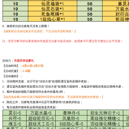
8、抽奖积分的兑换每天没有上限哦！
【抽奖积分活动结束后不会清空，下次活动开启时保留！】
注：非官方帐号的玩家游戏内充值是无法参与该活动的，如需参与可通过官方微信公众号充值！
活动六：
充值双倍送豪礼
【活动时间】：
4月21日-4月27日
【活动区服】：
1-10区
【活动规则】：
1、活动期间充值，次日可在“活动大使”处领取通宝返利及额外奖励；
2、通宝返利及额外奖励需次日在“活动大使”处领取方能获得，未能及时领取的奖励过期将作废；
3、额外奖励的领取只能获得符合条件的最高1档；
【如充值金额≥3000元就只能获得对应档次的奖励，无法获得其他档次的奖励！】
4、除此之外，玩家每充值满50元还可免费获得1次抽奖的机会；
5、每次抽奖时都有机会获得超值道具奖励：