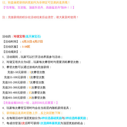
12、转盘抽奖获得的奖励均为非绑定可交易的道具哦！
【“百草瓶、百灵瓶、顶级升灵丹、高级蕴灵丹”除外！！】
注：充值获得的积分在活动结束后会清空，请大家及时使用！
活动四：
玲珑宝塔
(送天禄宝石)
【活动时间】：
4月21日-4月27日
【活动区服】：
1-10区
【活动规则】：
1、活动期间，玩家可以打开活动界面参与活动；
2、玲珑宝塔共分为6层，玩家每次攀登时均需要消耗攀登次数；
3、攀登次数可以通过游戏内充值获得：
充值1-50元获得：
1
次攀登次数
充值51-100元获得：
3
次攀登次数
充值101-200元获得：
7
次攀登次数
充值201-300元获得：
11
次攀登次数
充值301-400元获得：
15
次攀登次数
充值401-500元获得：
20
次攀登次数
【充值金额500元一轮，达到500元后重置！】
4、玩家每次攀登宝塔时均会在当前层内随机获得道具；
5、获得极品道具时层数上升，反之则层数下降；
6、在每期活动中顶层奖励分为
6种自选基础奖励
与
2种自选终极奖励
；
7、每成功登顶
2次
后即可获得
1次选择终极奖励
为顶层奖励的机会；