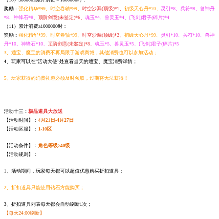
奖励：
强化精华*99、时空卷轴*99、
时空沙漏(顶级)*1、
初级天心丹*70、
灵引*8、兵符*8、兽神丹
*8、神锋石*8、
顶阶剑意(未鉴定)*6、
魂玉*4、兽灵玉*4、[飞剑]君子(碎片)*4
（11）累计消费≥1000000时：
奖励：
强化精华*99、时空卷轴*99、
时空沙漏(顶级)*2、
初级天心丹*99、
灵引*10、兵符*10、兽神
丹*10、神锋石*10、
顶阶剑意(未鉴定)*8、
魂玉*5、兽灵玉*5、[飞剑]君子(碎片)*5
3、通宝、魔宝的消费不再局限于游戏商城，其他消费也可以参加活动；
4、玩家可以在“活动大使”处查看当天的通宝、魔宝消费详情；
5、玩家获得的消费礼包必须及时领取，过期将无法获得！
活动十三：
极品道具大放送
【活动时间】：
4月21日-4月27日
【活动区服】：
1-10区
【活动条件】：
角色等级≥40级
【活动规则】：
1、活动期间，玩家每天都可以超值优惠购买折扣道具；
2、折扣道具只能使用钻石方能购买；
3、折扣道具列表每天都会自动刷新1次；
【每天24:00刷新】