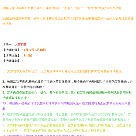
|屏蔽了部分版本在大梦幻界中出现的“店铺”、“图鉴”、“修行”、“竞技”和“剑灵”等相关功能；
|
仙盟通缉榜任务调整：从昨日累计获得仙盟贡献前十的梦界角色中随机选择一位列入敌对仙盟的通
缉榜单。
活动一：
大梦幻界
【活动时间】：
4
月14日-5月18日
【活动区服】：
1-10区
【活动规则】：
1、大梦幻界为赛季制玩法，玩法开启期间内可通过点击主界面的“梦界”图标查看活动界面；
2、长按活动界面内发光的墟界门可进入梦界服务器，每个角色可关联创建1个全新的梦界角色，并
在梦界开启一段新的修仙历程；
3、梦界内仅保留常规强化、炼化、升华相关功能，仅可在梦界内完成每日循环任务以及参与限时
活动获取成长资源；
PS：每日循环任务的详情以及限时活动的时间与规则玩法可在官网资料页面的梦界相关介绍内查
看；
4、在梦界内可通过完成日常循环任务，仙盟任务，参与梦界限时玩法等方式获得“梦界贡献”，梦
界贡献达到指定数量可领取赛季进度奖励，赛季结束时还会根据梦界贡献数量结算排行榜奖励
；
5、梦界内有多种途径产出不同品质的秘匣盲盒，在梦界使用后可随机获得珍贵道具，这些道具会
存放在秘匣中，原服的角色可通过消耗梦灵的方式从秘匣中取出这些珍贵道具；