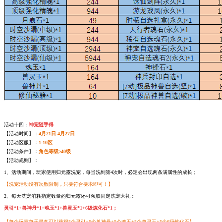
活动十四：
神宠随手得
【活动时间】：
4月21日-4月27日
【活动区服】：
1-10区
【活动条件】：
角色等级≥40级
【活动规则】：
1、活动期间，玩家使用归元露洗宠，每当洗到第4次时，必定会出现两条满属性的成长；
【洗宠活动没有次数限制，只要符合要求即可！】
2、每天洗宠消耗指定数量的归元露还可领取固定洗宠大礼：
灵引*1+兽神丹*1+魂玉*1+兽灵玉*1+6级炼化石*1；
【每个玩家每天最多可以获得5个灵引+5个兽神丹+5个魂玉+5个兽灵玉+5个6级炼化石】