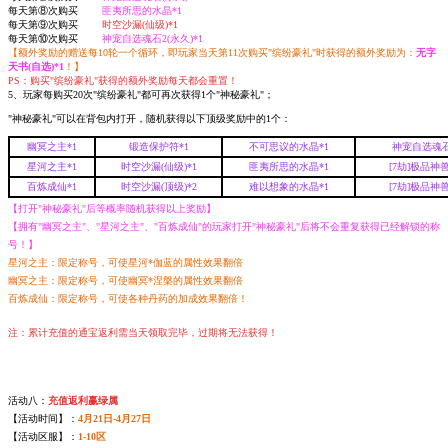
每天第⑧次购买
匪夷所思的水晶*1
每天第⑨次购买
时空沙漏(仙级)*1
每天第⑩次购买
神宠自选魂石2(永久)*1
【额外奖励的赠送每10轮一个循环，即玩家当天第11次购买"缤纷豪礼"时获得的额外奖励为：
无字
天书(自选)*1
！】
PS：购买"缤纷豪礼"获得的额外奖励每天都会重置！
5、玩家每购买20次"缤纷豪礼"都可再次获得1个"神秘豪礼"；
"神秘豪礼"可以在背包内打开，随机获得以下顶级奖励中的1个：
幽冥之主*1
锻造保护符*1
不可思议的水晶*1
神宠自选魂石2
星河之主*1
时空沙漏(仙级)*1
匪夷所思的水晶*1
[7劫]极品神兽
百炼成仙*1
时空沙漏(顶级)*2
难以想象的水晶*1
[7劫]极品神兽
【打开"神秘豪礼"后等概率随机获得以上奖励】
【拥有"幽冥之主"、"星河之主"、"百炼成仙"的玩家打开"神秘豪礼"后将不会重复获得已经解锁的称
号！】
星河之主：限定称号，可使星河*伽蓝的属性效果翻倍
幽冥之主：限定称号，可使幽冥*涅槃的属性效果翻倍
百炼成仙：限定称号，可使各种丹药的加成效果翻倍！
注：累计充值的通宝返利需当天领取完毕，过期将无法获得！
活动八：
充值返利赢绿属
【活动时间】：
4月21日-4月27日
【活动区服】：
1-10区