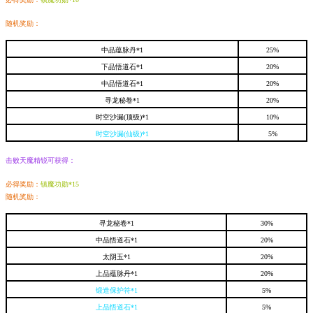
随机奖励：
中品蕴脉丹*1
25%
下品悟道石*1
20
%
中品悟道石*1
20
%
寻龙秘卷*1
20
%
时空沙漏(顶级)*1
10
%
时空沙漏(仙级)*1
5
%
击败天魔精锐可获得：
必得奖励：
镇魔功勋*15
随机奖励：
寻龙秘卷*1
30%
中品悟道石*1
20
%
太阴玉*1
20
%
上品蕴脉丹*1
20
%
锻造保护符*1
5
%
上品悟道石*1
5%