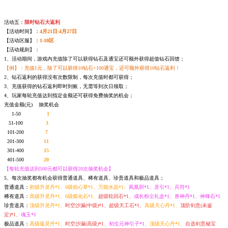
活动五：
限时钻石大返利
【活动时间】：
4月21日-4月27日
【活动区服】：
1-10区
【活动规则】：
1、活动期间，游戏内充值除了可以获得钻石及通宝还可额外获得超值钻石回馈；
【例】：充值1元，除了可以获得10钻石+100通宝，还可额外获得10钻石返利！
2、钻石返利的获得没有次数限制，每次充值时都可获得；
3、充值获得的钻石返利即时到账，无需等到次日领取；
4、玩家每轮充值达到指定金额还可获得免费抽奖的机会；
充值金额(元) 抽奖机会
1-50
1
51-100
3
101-200
7
201-300
11
301-400
15
401-500
20
【每轮充值达到500元都可以获得20次抽奖机会】
5、每次抽奖都有机会获得普通道具、稀有道具、珍贵道具和极品道具；
普通道具：
初级升灵丹*1、6级焰心草*1、万能水晶*1、
凤凰胆*1、灵引*1、兵符*1
稀有道具：
高级升灵丹*1、6级炼化石*1、
超级轮回石*1、
成长粉尘礼盒*1、兽神丹*1、神锋石*1
珍贵道具：
顶级升灵丹*1、
时空沙漏(中级)*1、超级天工石*1、
高级天心丹*1、
顶阶剑意(未鉴
定)*1、
魂玉*1
极品道具：
高级蕴灵丹*1、
时空沙漏(高级)*1、
初生元神引子*1、
顶级天心丹*1、
自选剑意秘宝