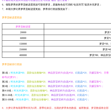
PS:秘匣相关道具详情图可在微信公众号回复“秘匣”进行查看！
6、领取梦界的梦界贡献进度奖励可获得梦灵，原服角色也可消耗“化实符咒”道具补充梦灵；
7、本期大梦幻界梦界贡献进度奖励、梦界排行奖励预览如下：
梦界贡献进度奖励
梦界贡献进度
2
0000
梦灵*
6
0000
梦灵*2
15
0000
梦灵*30、
25
0000
梦灵*4
40
0000
梦灵*80、神品异宝
梦界贡献排行奖励
第1名：
时光本源*80
、
圣阶仙法卷轴*30、
神品异宝碎片(自选)*50、
幻彩晶*20、
天赐宝珠*3、
天尊
称号(幻梦)*1；
第2名：
时光本源*60、
圣阶仙法卷轴*20、
神品异宝碎片(自选)*30、
幻彩晶*15、
天赐宝珠*2；
第3名：
时光本源*50、
圣阶仙法卷轴*10、
神品异宝碎片(自选)*20、
幻彩晶*10、
天赐宝珠*1；
第4-10名：
时光本源*20、
圣阶仙法卷轴*5、
神品异宝碎片(自选)*10、
幻彩晶*5；
第11-50名：
时光本源*10、
圣阶仙法卷轴*3、
神品异宝碎片(自选)*8、
幻彩晶*3；
第51-100名：
时光本源*5、
圣阶仙法卷轴*2、
神品异宝碎片(自选)*5、
幻彩晶*2；
8、大梦幻界每期赛季时间为5周，赛季结束后，当期的梦界角色数据、秘匣数据、梦灵数据将全部