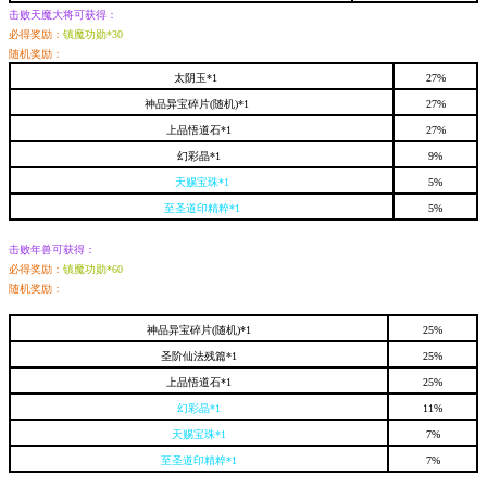
击败天魔大将可获得：
必得奖励：
镇魔功勋*30
随机奖励：
太阴玉*1
27%
神品异宝碎片(随机)*1
27
%
上品悟道石*1
27%
幻彩晶*1
9
%
天赐宝珠*1
5
%
至圣道印精粹*1
5
%
击败年兽可获得：
必得奖励：
镇魔功勋*60
随机奖励：
神品异宝碎片(随机)*1
25%
圣阶仙法残篇*1
25
%
上品悟道石*1
25
%
幻彩晶*1
11
%
天赐宝珠*1
7
%
至圣道印精粹*1
7
%