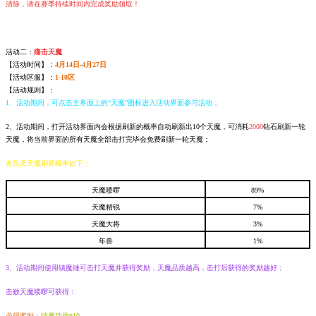
清除，请在赛季持续时间内完成奖励领取！
活动二：
痛击天魔
【活动时间】：
4月14日-4月27日
【活动区服】：
1-10区
【活动规则】：
1、活动期间，可点击主界面上的“天魔”图标进入活动界面参与活动；
2、活动期间，打开活动界面内会根据刷新的概率自动刷新出10个天魔，可消耗
2000
钻石刷新一轮
天魔，将当前界面的所有天魔全部击打完毕会免费刷新一轮天魔；
各品质天魔刷新概率如下：
天魔喽啰
89%
天魔精锐
7
%
天魔大将
3
%
年兽
1%
3、活动期间使用镇魔锤可击打天魔并获得奖励，天魔品质越高，击打后获得的奖励越好；
击败天魔喽啰可获得：
必得奖励：
镇魔功勋*10